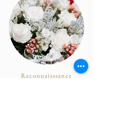
Reconnaisssance
Pour témoigner votre reconnaissance à vos
collaborateurs ou clients :
Je réalise pour vous, bouquets et
arrangements floraux appropriés aux
différentes occasions (départ en retraite,
naissance, deuil, anniversaire...). Je vous livre
rapidement sur la CDA de La Rochelle sur un