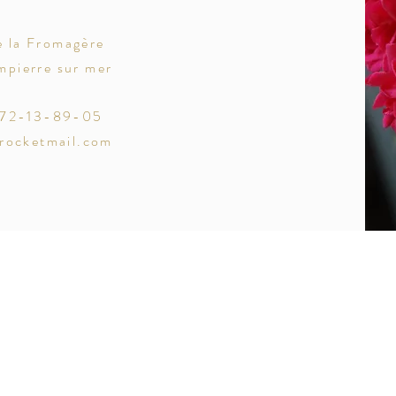
e la Fromagère
pierre sur mer
-72-13-89-05
rocketmail.com