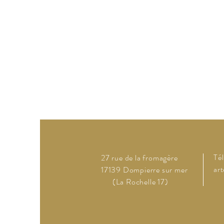
Té
27 rue de la fromagère
ar
17139 Dompierre sur mer
(La Rochelle 17)