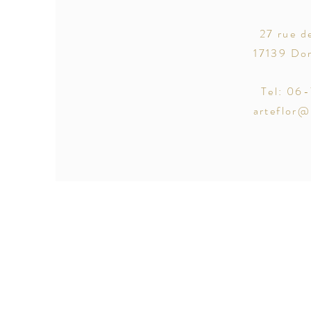
27 rue d
17139 Dom
Tel: 06
arteflor@