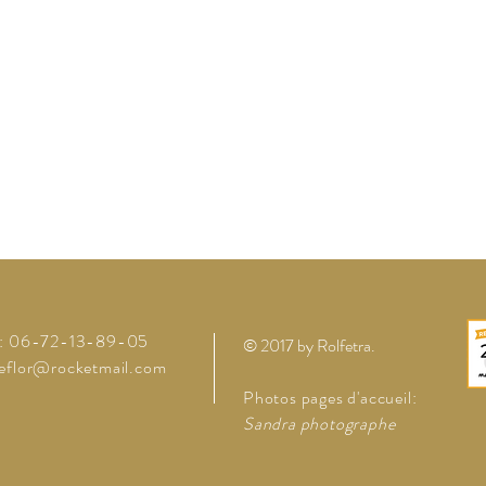
l: 06-72-13-89-05
© 2017 by Rolfetra
.
teflor@rocketmail.com
Photos pages d'accueil:
Sandra photographe